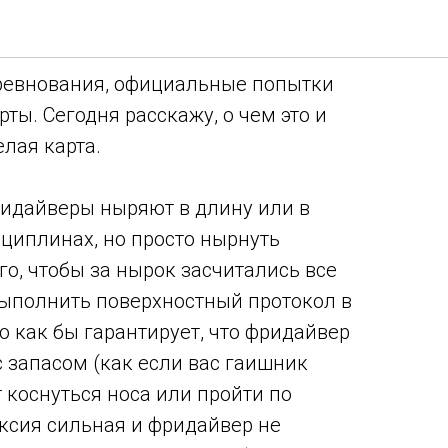
арты
оревнования, официальные попытки
рты. Сегодня расскажу, о чем это и
елая карта.
идайверы ныряют в длину или в
сциплинах, но просто нырнуть
го, чтобы за нырок засчитались все
ыполнить поверхностный протокол в
то как бы гарантирует, что фридайвер
с запасом (как если вас гаишник
 коснуться носа или пройти по
оксия сильная и фридайвер не