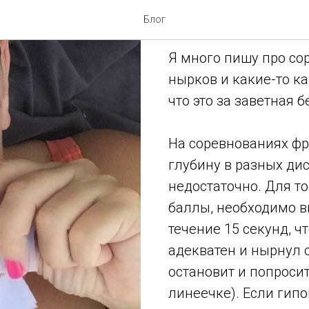
Играем в к
Блог
Я много пишу про с
нырков и какие-то ка
что это за заветная б
На соревнованиях фр
глубину в разных ди
недостаточно. Для то
баллы, необходимо в
течение 15 секунд, ч
адекватен и нырнул 
остановит и попросит
линеечке). Если гип