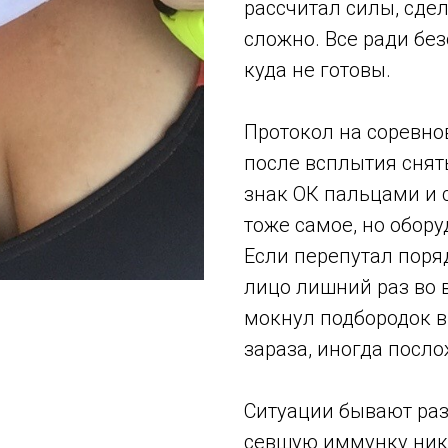
рассчитал силы, сде
сложно. Все ради без
куда не готовы.
Протокол на соревнов
после всплытия снять
знак ОК пальцами и с
тоже самое, но обор
Если перепутал поряд
лицо лишний раз во 
мокнул подбородок в
зараза, иногда посло
Ситуации бывают раз
севшую иммунку никт