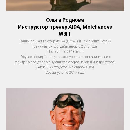
Ольга Роднова
Инструктор-тренер AIDA, Molchanovs
W3IT
Национальная Рекордсменка (CMAS) и Чемпионка России
Занимается фридайвингом с 2015 года
Преподает с 2016 года
Обучает фридайвингу на всех уровнях - от начинающих
фридайверов до соревнующихся спортсменов и инструкторов.
Детский инструктор Molchanovs JWI
Соревнуется с 2017 года