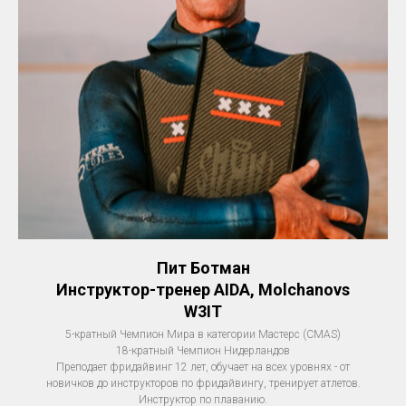
Пит Ботман
Инструктор-тренер AIDA, Molchanovs
W3IT
5-кратный Чемпион Мира в категории Мастерс (CMAS)
18-кратный Чемпион Нидерландов
Преподает фридайвинг 12 лет, обучает на всех уровнях - от
новичков до инструкторов по фридайвингу, тренирует атлетов.
Инструктор по плаванию.