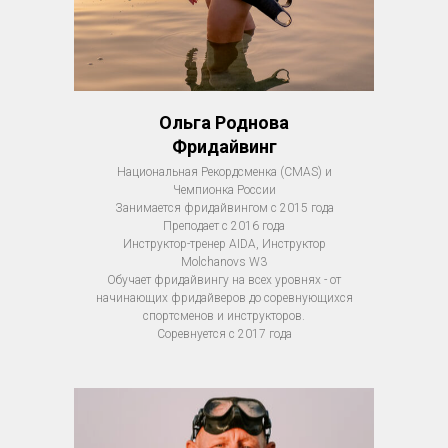
Ольга Роднова
Фридайвинг
Национальная Рекордсменка (CMAS) и
Чемпионка России
Занимается фридайвингом с 2015 года
Преподает с 2016 года
Инструктор-тренер AIDA, Инструктор
Molchanovs W3
Обучает фридайвингу на всех уровнях - от
начинающих фридайверов до соревнующихся
спортсменов и инструкторов.
Соревнуется с 2017 года