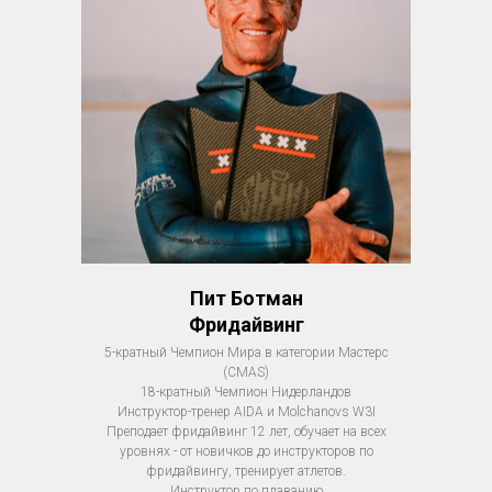
Пит Ботман
Фридайвинг
5-кратный Чемпион Мира в категории Мастерс
(CMAS)
18-кратный Чемпион Нидерландов
Инструктор-тренер AIDA и Molchanovs W3I
Преподает фридайвинг 12 лет, обучает на всех
уровнях - от новичков до инструкторов по
фридайвингу, тренирует атлетов.
Инструктор по плаванию